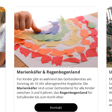
Marienkäfer & Regenbogenland
U
Für Kinder gibt es während des Gottesdienstes am
El
Sonntag ab 10 Uhr altersgerechte Angebote: Die
S
Marienkäfer
sind unser Gottesdienst für alle Kinder
Mi
zwischen 3 und 6 Jahren, das
Regenbogenland
für
Wi
Schulkinder bis zum Konfi-Alter.
Ei
w
Kontakt