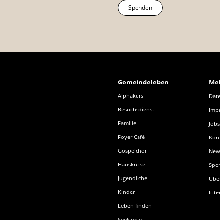
Spenden
Gemeindeleben
Me
Alphakurs
Date
Besuchsdienst
Imp
Familie
Jobs
Foyer Café
Kon
Gospelchor
News
Hauskreise
Spe
Jugendliche
Übe
Kinder
Inte
Leben finden
Seelsorge