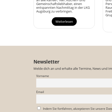
an alle Kaffee-, Tee-, Kuchen- und
und 
Gemeinschaftsliebhaber,
einen
Per
entspannten Nachmittag in der LKG
Rau
Augsburg zu verbringen.
Fre
Grup
Weiterlesen
Newsletter
Melde dich an und erhalte alle Termine, News und I
Vorname
Email
Indem Sie fortfahren, akzeptieren Sie unsere Dat