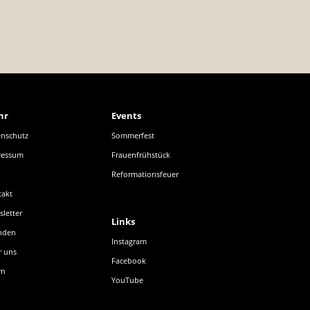
hr
Events
nschutz
Sommerfest
ressum
Frauenfrühstück
Reformationsfeuer
takt
letter
Links
nden
Instagram
r uns
Facebook
rn
YouTube