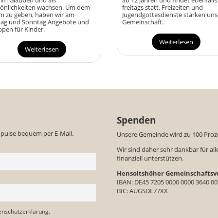
im Glauben und als
ab 12 Jahren und findet ebenfalls
sönlichkeiten wachsen. Um dem
freitags statt. Freizeiten und
m zu geben, haben wir am
Jugendgottesdienste stärken uns
itag und Sonntag Angebote und
Gemeinschaft.
pen für Kinder.
Weiterlesen
Weiterlesen
Spenden
mpulse bequem per E-Mail.
Unsere Gemeinde wird zu 100 Proze
Wir sind daher sehr dankbar für all
finanziell unterstützen.
Hensoltshöher Gemeinschaftsve
IBAN:
DE45 7205 0000 0000 3640 00
BIC: AUGSDE77XX
enschutzerklärung.